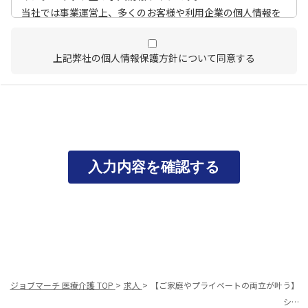
当社では事業運営上、多くのお客様や利用企業の個人情報を
取扱うこととなるため、個人情報管理体制を確立し、企業と
して責任ある対応を実現するものとします。
上記弊社の個人情報保護方針について同意する
個人情報は特定された利用目的の達成に必要な範囲で利用
し、目的外利用を行わないものとし、そのための措置を講
じます。
個人情報は、適法かつ適正な方法で取得します。
個人情報は、本人の同意なく第三者に提供しません。
個人情報の管理にあたっては、漏洩・滅失・毀損の防止及
び是正、その他の安全管理のために必要かつ適切な措置を
講じるよう努めます。
個人情報保護に関する法令、国の定める指針、業界規範・
慣習、公序良俗を遵守します。
個人情報の取扱いについて
ジョブマーチ 医療介護 TOP
求人
【ご家庭やプライベートの両立が叶う】
シ…