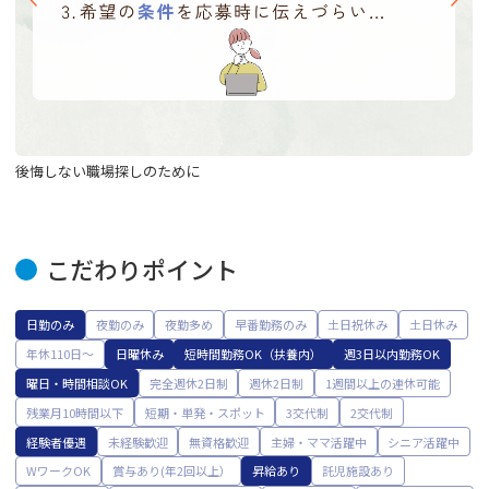
後悔しない職場探しのために
条
こだわりポイント
日勤のみ
夜勤のみ
夜勤多め
早番勤務のみ
土日祝休み
土日休み
年休110日〜
日曜休み
短時間勤務OK（扶養内）
週3日以内勤務OK
曜日・時間相談OK
完全週休2日制
週休2日制
1週間以上の連休可能
残業月10時間以下
短期・単発・スポット
3交代制
2交代制
経験者優遇
未経験歓迎
無資格歓迎
主婦・ママ活躍中
シニア活躍中
WワークOK
賞与あり(年2回以上）
昇給あり
託児施設あり