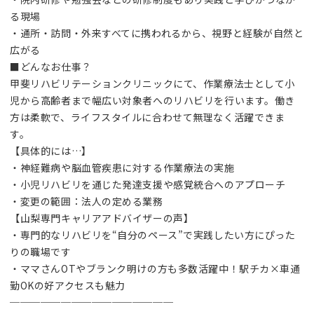
る現場
・通所・訪問・外来すべてに携われるから、視野と経験が自然と
広がる
■どんなお仕事？
甲斐リハビリテーションクリニックにて、作業療法士として小
児から高齢者まで幅広い対象者へのリハビリを行います。働き
方は柔軟で、ライフスタイルに合わせて無理なく活躍できま
す。
【具体的には…】
・神経難病や脳血管疾患に対する作業療法の実施
・小児リハビリを通じた発達支援や感覚統合へのアプローチ
・変更の範囲：法人の定める業務
【山梨専門キャリアアドバイザーの声】
・専門的なリハビリを“自分のペース”で実践したい方にぴった
りの職場です
・ママさんOTやブランク明けの方も多数活躍中！駅チカ×車通
勤OKの好アクセスも魅力
────────────────