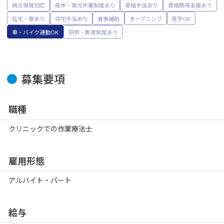
病児保育対応
産休・育児休業制度あり
資格手当あり
資格取得支援あり
社宅・寮あり
住宅手当あり
食事補助
オープニング
見学OK
車・バイク通勤OK
研修・教育制度あり
募集要項
職種
クリニックでの作業療法士
雇用形態
アルバイト・パート
給与