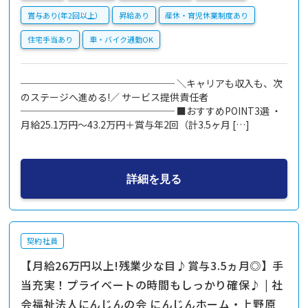
賞与あり(年2回以上）
昇給あり
産休・育児休業制度あり
住宅手当あり
車・バイク通勤OK
──────────────── ＼キャリアも収入も、次
のステージへ進める!／ サービス提供責任者
──────────────── ■おすすめPOINT3選 ・
月給25.1万円～43.2万円＋賞与年2回（計3.5ヶ月 […]
詳細を見る
契約社員
【月給26万円以上!残業少な目♪賞与3.5ヵ月◎】手
当充実！プライベートの時間もしっかり確保♪ | 社
会福祉法人にんじんの会 にんじんホーム・上野原