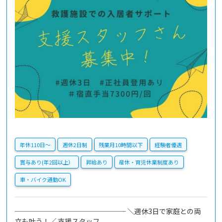
年休110日〜
週休2日制
残業月10時間以下
経験者優遇
賞与あり(年2回以上）
昇給あり
産休・育児休業制度あり
車・バイク通勤OK
──────────────── ＼週休3日で家庭との両
立も叶う！／ 支援スタッフ