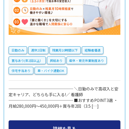
日勤のみ
週休2日制
残業月10時間以下
経験者優遇
賞与あり(年2回以上）
昇給あり
産休・育児休業制度あり
住宅手当あり
車・バイク通勤OK
──────────────── ＼日勤のみで高収入と安
定キャリア、どちらも手に入る!／ 看護師
──────────────── ■おすすめPOINT3選 ・
月給280,000円～450,000円＋賞与年2回（3.5 […]
詳細を見る