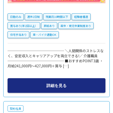
日勤のみ
週休2日制
残業月10時間以下
経験者優遇
賞与あり(年2回以上）
昇給あり
産休・育児休業制度あり
住宅手当あり
車・バイク通勤OK
──────────────── ＼人間関係のストレスな
く、安定収入とキャリアアップを両立できる!／ 介護職員
──────────────── ■おすすめPOINT3選 ・
月給241,000円～427,000円＋賞与 […]
詳細を見る
契約社員