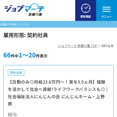
閲覧履歴
メニュー
山
雇用形態:
契約社員
ジョブマーチ 医療介護 TOP
契約社員
66
1～20
件中
件表示
契約社員
【日勤のみ◎月給23.6万円～！賞与3.5ヵ月】経験
を活かして社会へ貢献!ライフワークバランスも◎ |
社会福祉法人にんじんの会 にんじんホーム・上野
原
給与