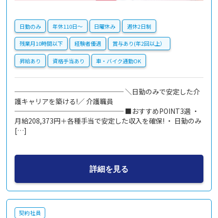
日勤のみ
年休110日〜
日曜休み
週休2日制
残業月10時間以下
経験者優遇
賞与あり(年2回以上）
昇給あり
資格手当あり
車・バイク通勤OK
──────────────── ＼日勤のみで安定した介
護キャリアを築ける!／ 介護職員
──────────────── ■おすすめPOINT3選 ・
月給208,373円＋各種手当で安定した収入を確保! ・ 日勤のみ
[…]
詳細を見る
契約社員