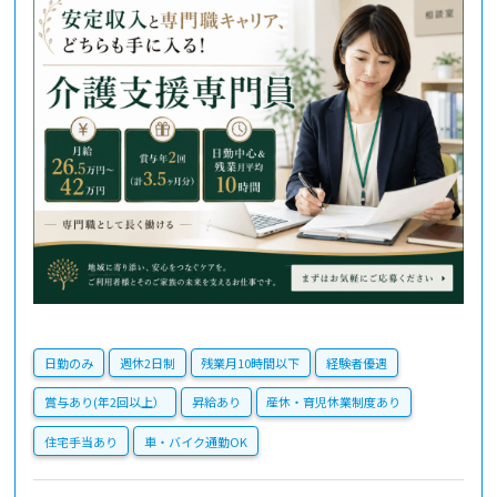
日勤のみ
週休2日制
残業月10時間以下
経験者優遇
賞与あり(年2回以上）
昇給あり
産休・育児休業制度あり
住宅手当あり
車・バイク通勤OK