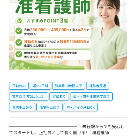
日勤のみ
週休2日制
残業月10時間以下
経験者優遇
賞与あり(年2回以上）
昇給あり
産休・育児休業制度あり
資格手当あり
住宅手当あり
車・バイク通勤OK
──────────────── ＼未経験からでも安心し
てスタートし、正社員として長く働ける!／ 准看護師