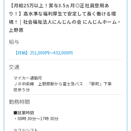
【月給25万以上！賞与3.5ヵ月◎正社員登用あ
り！】高水準な福利厚生で安定して長く働ける環
境！ | 社会福祉法人にんじんの会 にんじんホーム・
上野原
給与
【月給】
251,000円～
432,000円
交通
マイカー通勤可
ＪＲ中央線 上野原駅から富士急バス 「新町」下車
徒歩５分
勤務時間
■就業時間
・08時 30分～17時 30分
※フルシフト