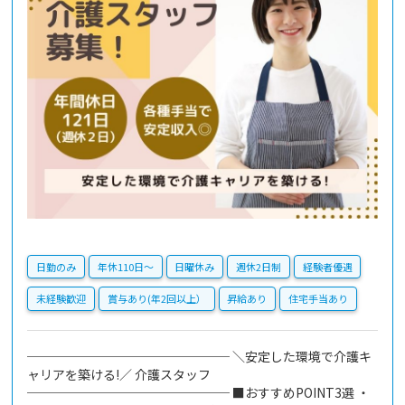
日勤のみ
年休110日〜
日曜休み
週休2日制
経験者優遇
未経験歓迎
賞与あり(年2回以上）
昇給あり
住宅手当あり
──────────────── ＼安定した環境で介護キ
ャリアを築ける!／ 介護スタッフ
──────────────── ■おすすめPOINT3選 ・