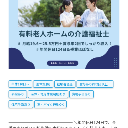
年休110日〜
週休2日制
経験者優遇
賞与あり(年2回以上）
昇給あり
産休・育児休業制度あり
資格手当あり
住宅手当あり
車・バイク通勤OK
──────────────── ＼年間休日124日で、介