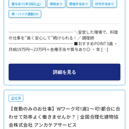
賞与あり(年2回以上）
昇給あり
資格手当あり
住宅手当あり
車・バイク通勤OK
──────────────── ＼安定した環境で、料理
の仕事を“長く安心して”続けられる！／ 調理師
──────────────── ■おすすめPOINT3選 ・
月給19万円～23万円＋各種手当や賞与あり◎ ・ 年 […]
詳細を見る
正社員
【夜勤のみのお仕事】Wワーク可!週1～可!都合に合
わせて効率よく働きませんか？ | 全国合理化建物協
会株式会社 アンカケアサービス