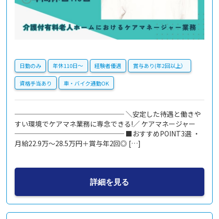
日勤のみ
年休110日〜
経験者優遇
賞与あり(年2回以上）
資格手当あり
車・バイク通勤OK
──────────────── ＼安定した待遇と働きや
すい環境でケアマネ業務に専念できる!／ ケアマネージャー
──────────────── ■おすすめPOINT3選 ・
月給22.9万～28.5万円＋賞与年2回◎ […]
詳細を見る