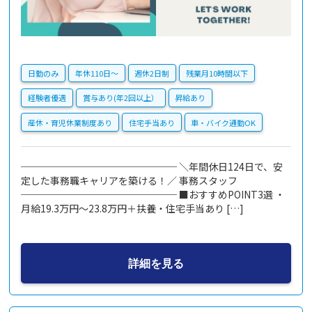
日勤のみ
年休110日〜
週休2日制
残業月10時間以下
経験者優遇
賞与あり(年2回以上）
昇給あり
産休・育児休業制度あり
住宅手当あり
車・バイク通勤OK
──────────────── ＼年間休日124日で、安
定した事務職キャリアを築ける！／ 事務スタッフ
──────────────── ■おすすめPOINT3選 ・
月給19.3万円～23.8万円＋扶養・住宅手当あり […]
詳細を見る