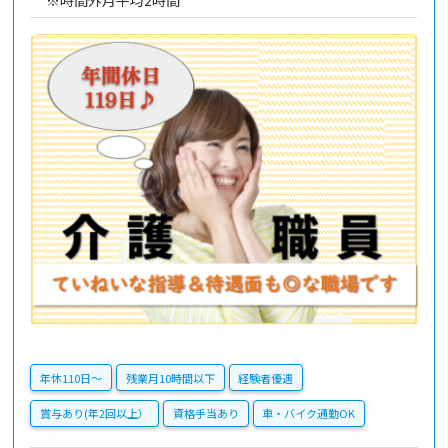
年休110日〜
残業月10時間以下
経験者優遇
賞与あり(年2回以上）
資格手当あり
車・バイク通勤OK