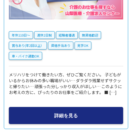
年休110日〜
週休2日制
経験者優遇
無資格歓迎
賞与あり(年2回以上）
資格手当あり
見学OK
車・バイク通勤OK
メリハリをつけて働きたい方、ぜひご覧ください。 子どもが
いるからお休みの多い職場がいい… ダラダラ残業せずサクッ
と帰りたい… 頑張った分しっかり収入がほしい… このように
お考えの方に、ぴったりのお仕事をご紹介します。 ■ […]
詳細を見る