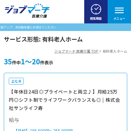
閲覧履歴
メニュー
立てください
サービス形態:
有料老人ホーム
ジョブマーチ 医療介護 TOP
有料老人ホーム
35
1～20
件中
件表示
正社員
【年休日24日◎プライベートと両立♪】月給25万
円◎シフト制でライフワークバランスも◎ | 株式会
社サンライフ寿
給与
【月給】
196,600円～
255,000円