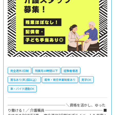
完全週休2日制
残業月10時間以下
経験者優遇
賞与あり(年2回以上）
産休・育児休業制度あり
見学OK
車・バイク通勤OK
──────────────── ＼資格を活かし、ゆった
り働ける！／ 介護職員 ──────────────── ■