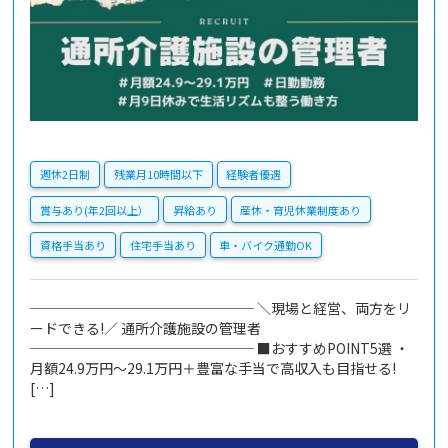
週休2日制
残業月10時間以下
経験者優遇
賞与あり(年2回以上）
昇給あり
産休・育児休業制度あり
資格手当あり
住宅手当あり
車・バイク通勤OK
──────────────── ＼現場と経営、両方をリ
ードできる!／ 通所介護施設の管理者
──────────────── ■おすすめPOINT5選 ・
月額24.9万円～29.1万円＋豊富な手当で高収入も目指せる!
[…]