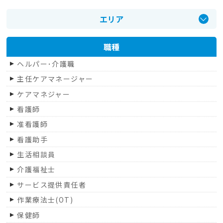
エリア
甲府市
職種
甲斐市
ヘルパー･介護職
笛吹市
主任ケアマネージャー
南アルプス市
ケアマネジャー
山梨市
看護師
中央市
准看護師
甲州市
看護助手
昭和町
生活相談員
市川三郷町
介護福祉士
富士吉田市
サービス提供責任者
都留市
作業療法士(OT)
富士河口湖町
保健師
大月市