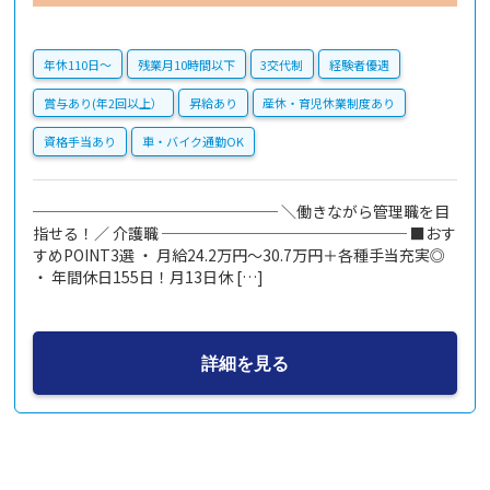
年休110日〜
残業月10時間以下
3交代制
経験者優遇
賞与あり(年2回以上）
昇給あり
産休・育児休業制度あり
資格手当あり
車・バイク通勤OK
──────────────── ＼働きながら管理職を目
指せる！／ 介護職 ──────────────── ■おす
すめPOINT3選 ・ 月給24.2万円～30.7万円＋各種手当充実◎
・ 年間休日155日！月13日休 […]
詳細を見る