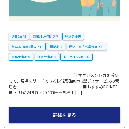
週休2日制
残業月10時間以下
経験者優遇
賞与あり(年2回以上）
昇給あり
産休・育児休業制度あり
資格手当あり
住宅手当あり
車・バイク通勤OK
──────────────── ＼マネジメント力を活か
して、現場をリードできる!／ 認知症対応型デイサービスの管
理者 ──────────────── ■おすすめPOINT3
選 ・ 月給24.9万～29.1万円＋各種手 […]
詳細を見る