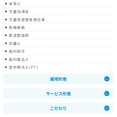
保育士
上野原市
児童指導員
山中湖村
児童発達管理責任者
鳴沢村
医療事務
道志村
柔道整復師
韮崎市
栄養士
北杜市
歯科助手
富士川町
歯科衛生士
身延町
理学療法士(PT)
登録販売者 医療事務精神保健福祉士
雇用形態
管理職
正社員
医師
サービス形態
パート・アルバイト
社会福祉士
介護老人保健施設
契約社員
管理栄養士
こだわり
介護老人福祉施設
臨床工学技士
日勤のみ