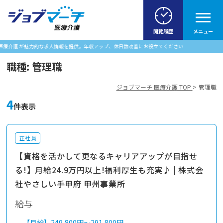
閲覧履歴
メニュー
が魅力的な求人情報を提供。年収アップ、休日数改善にお役立てください
職種:
管理職
ジョブマーチ 医療介護 TOP
管理職
4
件表示
正社員
【資格を活かして更なるキャリアアップが目指せ
る!】月給24.9万円以上!福利厚生も充実♪ | 株式会
社やさしい手甲府 甲州事業所
給与
【月給】
249,800円～
291,800円