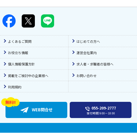
通所施設・デイサービス
臨床心理士
夜勤のみ
小規模多機能
薬剤師
夜勤多め
看護小規模多機能
言語聴覚士(ST)
早番勤務のみ
ショートステイ
診療放射線技師
土日祝休み
訪問看護
よくあるご質問
はじめての方へ
調理師
土日休み
有料老人ホーム
鍼灸師
お役立ち情報
運営会社案内
年休110日〜
特別養護老人ホーム
個人情報保護方針
求人者・求職者の皆様へ
日曜休み
訪問介護
短時間勤務OK（扶養内）
居宅介護支援
掲載をご検討中の企業様へ
お問い合わせ
週3日以内勤務OK
グループホーム
利用規約
曜日・時間相談OK
サービス付き高齢者向け住宅
完全週休2日制
放課後等デイサービス
055-209-2777
WEB問合せ
週休2日制
障がい者施設
受付時間
9:00－18:00
1週間以上の連休可能
その他介護・福祉施設
残業月10時間以下
一般病院