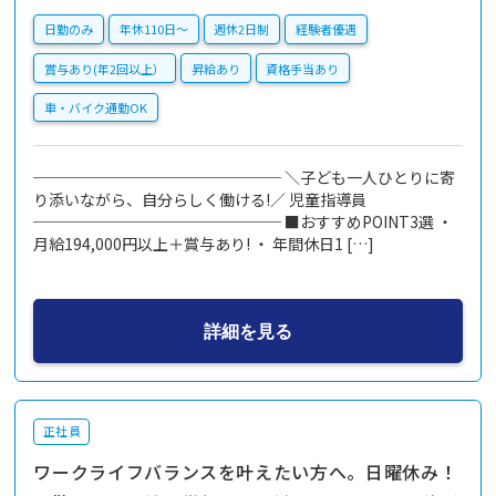
日勤のみ
年休110日〜
週休2日制
経験者優遇
賞与あり(年2回以上）
昇給あり
資格手当あり
車・バイク通勤OK
──────────────── ＼子ども一人ひとりに寄
り添いながら、自分らしく働ける!／ 児童指導員
──────────────── ■おすすめPOINT3選 ・
月給194,000円以上＋賞与あり! ・ 年間休日1 […]
詳細を見る
正社員
ワークライフバランスを叶えたい方へ。日曜休み！