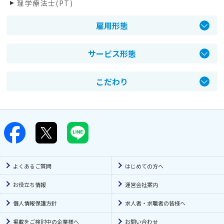
理学療法士(PT)
登録販売者 医療事務精神保健福祉士
雇用形態
管理職
正社員
医師
サービス形態
パート・アルバイト
社会福祉士
介護老人保健施設
契約社員
管理栄養士
こだわり
介護老人福祉施設
臨床工学技士
日勤のみ
通所施設・デイサービス
臨床心理士
夜勤のみ
小規模多機能
薬剤師
夜勤多め
看護小規模多機能
言語聴覚士(ST)
早番勤務のみ
ショートステイ
診療放射線技師
土日祝休み
訪問看護
よくあるご質問
はじめての方へ
調理師
土日休み
有料老人ホーム
鍼灸師
お役立ち情報
運営会社案内
年休110日〜
特別養護老人ホーム
個人情報保護方針
求人者・求職者の皆様へ
日曜休み
訪問介護
短時間勤務OK（扶養内）
居宅介護支援
掲載をご検討中の企業様へ
お問い合わせ