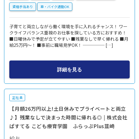
資格手当あり
車・バイク通勤OK
子育てと両立しながら働く環境を手に入れるチャンス！ ワー
クライフバランス重視のお仕事を探している方におすすめ！
■日曜休みで予定が立てやすい ■残業なしで早く帰れる ■月
給25万円～！ ■事前に職場見学OK！ ───── […]
詳細を見る
正社員
【月額26万円以上!土日休みでプライベートと両立
♪】残業なしで決まった時間に帰れる◎ | 株式会社
ぱすてる こども療育学園 ふらっぷPlus韮崎
給与