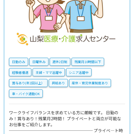
日勤のみ
日曜休み
週休2日制
残業月10時間以下
経験者優遇
主婦・ママ活躍中
シニア活躍中
賞与あり(年2回以上）
昇給あり
産休・育児休業制度あり
車・バイク通勤OK
ワークライフバランスを求めている方に朗報です。 日勤の
み！賞与あり！残業月2時間！ プライベートと両立が可能な
お仕事をご紹介します。
──────────────────── プライベ―ト時