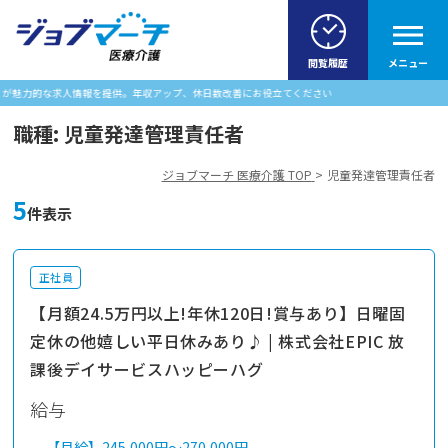
閲覧履歴
メニュー
情報を提供。年収アップ、休日数改善にお役立てください
職種:
児童発達管理責任者
ジョブマーチ 医療介護 TOP
児童発達管理責任者
5
件表示
正社員
【月額24.5万円以上!年休120日!賞与あり】日曜固
定休の他嬉しい平日休みあり♪ | 株式会社EPIC 放
課後デイサービスハッピーハグ
給与
【月給】
245,000円～
270,000円