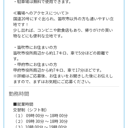
・駐車場は無料で使用できます。
≪職場へのアクセスについて≫
国道20号にすぐ出られ、笛吹市以外の方も通いやすい立
地です！
少し出れば、コンビニや飲食店もあり、帰りがけの買い
物などにも便利な立地です。
・笛吹市にお住まいの方
笛吹市役所周辺から約1.7キロ、車で5分ほどの距離で
す。
・甲府市にお住まいの方
甲府市役所周辺から約7キロ、車で17分ほどです。
※詳細はご応募後、お住まいをお聞きした後にお伝えし
ますので、まずはお気軽にご応募ください。
勤務時間
■就業時間
交替制（シフト制）
（１） 09時 00分 ～ 18時 00分
（２） 09時 30分 ～ 18時 30分
（３）10時 00分 ～ 19時 00分