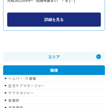
月給260,000円～（経験考慮あり） ・ 年 […]
詳細を見る
エリア
甲府市
職種
甲斐市
ヘルパー･介護職
笛吹市
主任ケアマネージャー
南アルプス市
ケアマネジャー
山梨市
看護師
中央市
准看護師