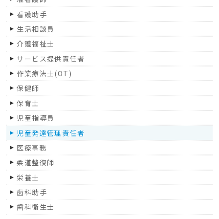
甲州市
看護助手
昭和町
生活相談員
市川三郷町
介護福祉士
富士吉田市
サービス提供責任者
都留市
作業療法士(OT)
富士河口湖町
保健師
大月市
保育士
上野原市
児童指導員
山中湖村
児童発達管理責任者
鳴沢村
医療事務
道志村
柔道整復師
韮崎市
栄養士
北杜市
歯科助手
富士川町
歯科衛生士
身延町