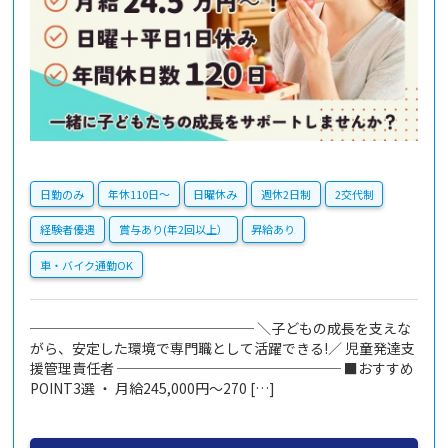
日勤のみ
年休110日〜
日曜休み
週休2日制
2交代制
経験者優遇
賞与あり(年2回以上）
昇給あり
車・バイク通勤OK
──────────────── ＼子どもの成長を支えな
がら、安定した環境で専門職として活躍できる!／ 児童発達支
援管理責任者 ──────────────── ■おすすめ
POINT3選 ・ 月給245,000円～270 […]