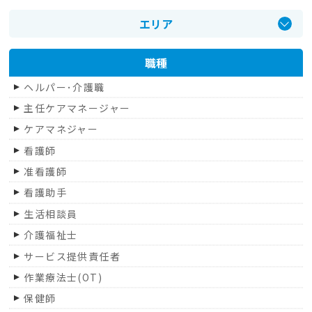
エリア
甲府市
職種
甲斐市
ヘルパー･介護職
笛吹市
主任ケアマネージャー
南アルプス市
ケアマネジャー
山梨市
看護師
中央市
准看護師
甲州市
看護助手
昭和町
生活相談員
市川三郷町
介護福祉士
富士吉田市
サービス提供責任者
都留市
作業療法士(OT)
富士河口湖町
保健師
大月市