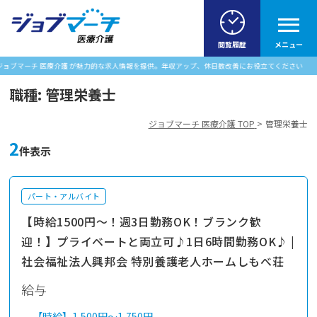
閲覧履歴
メニュー
ーチ 医療介護 が魅力的な求人情報を提供。年収アップ、休日数改善にお役立てください
職種:
管理栄養士
ジョブマーチ 医療介護 TOP
管理栄養士
2
件表示
パート・アルバイト
【時給1500円～！週3日勤務OK！ブランク歓
迎！】プライベートと両立可♪1日6時間勤務OK♪ |
社会福祉法人興邦会 特別養護老人ホームしもべ荘
給与
【時給】
1,500円～
1,750円