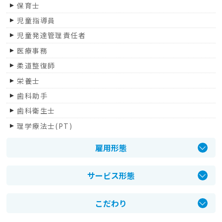
保育士
上野原市
児童指導員
山中湖村
児童発達管理責任者
鳴沢村
医療事務
道志村
柔道整復師
韮崎市
栄養士
北杜市
歯科助手
富士川町
歯科衛生士
身延町
理学療法士(PT)
登録販売者 医療事務精神保健福祉士
雇用形態
管理職
正社員
医師
サービス形態
パート・アルバイト
社会福祉士
介護老人保健施設
契約社員
管理栄養士
こだわり
介護老人福祉施設
臨床工学技士
日勤のみ