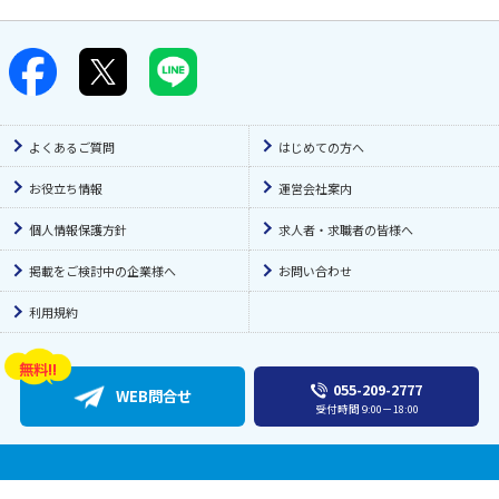
通所施設・デイサービス
臨床心理士
夜勤のみ
小規模多機能
薬剤師
夜勤多め
看護小規模多機能
言語聴覚士(ST)
早番勤務のみ
ショートステイ
診療放射線技師
土日祝休み
訪問看護
よくあるご質問
はじめての方へ
調理師
土日休み
有料老人ホーム
鍼灸師
お役立ち情報
運営会社案内
年休110日〜
特別養護老人ホーム
個人情報保護方針
求人者・求職者の皆様へ
日曜休み
訪問介護
短時間勤務OK（扶養内）
居宅介護支援
掲載をご検討中の企業様へ
お問い合わせ
週3日以内勤務OK
グループホーム
利用規約
曜日・時間相談OK
サービス付き高齢者向け住宅
完全週休2日制
放課後等デイサービス
055-209-2777
WEB問合せ
週休2日制
障がい者施設
受付時間
9:00－18:00
1週間以上の連休可能
その他介護・福祉施設
残業月10時間以下
一般病院